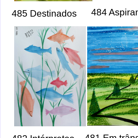
484 Aspira
485 Destinados
481 Em trâns