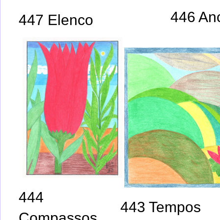
446 An
447 Elenco
444
443 Tempos
Compassos