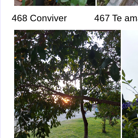
468 Conviver
467 Te am