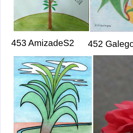
453 AmizadeS2
452 Galeg