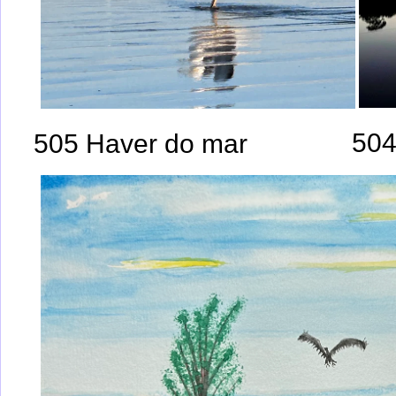
504
505 Haver do mar