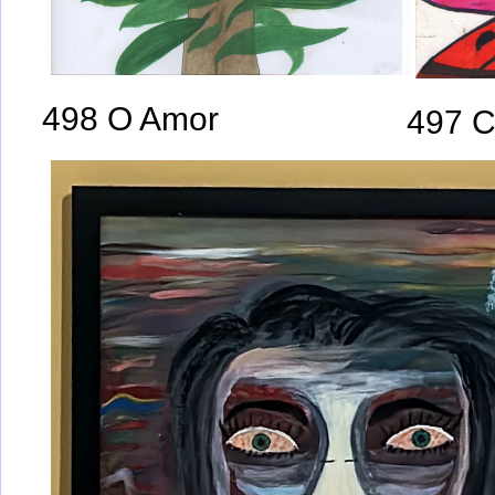
498 O Amor
497 C