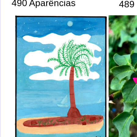
490 Aparências
489