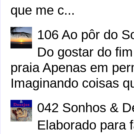
que me c...
106 Ao pôr do S
Do gostar do fim
praia Apenas em per
Imaginando coisas q
042 Sonhos & D
Elaborado para f