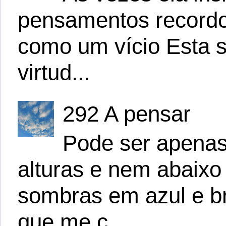
pensamentos recordo
como um vício Esta s
virtud...
292 A pensar
Pode ser apena
alturas e nem abaix
sombras em azul e b
que me c...