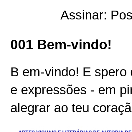
Assinar:
Pos
001 Bem-vindo!
B em-vindo! E spero 
e expressões - em pi
alegrar ao teu coraçã