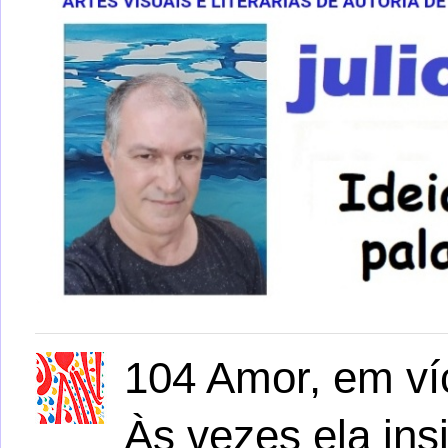
104 Amor, em víc
Às vezes ela ins