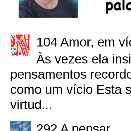
104 Amor, em víc
Às vezes ela ins
pensamentos recordo
como um vício Esta s
virtud...
292 A pensar