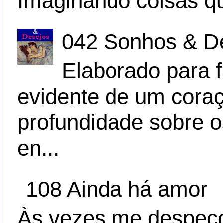
Imaginando coisas q
042 Sonhos & D
Elaborado para f
evidente de um cora
profundidade sobre 
en...
108 Ainda há amor
Às vezes me despeço 