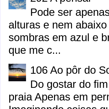
Pode ser apena
alturas e nem abaix
sombras em azul e b
que me c...
106 Ao pôr do S
Do gostar do fim
praia Apenas em per