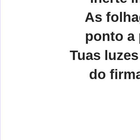
As folh
ponto a
Tuas luze
do firm