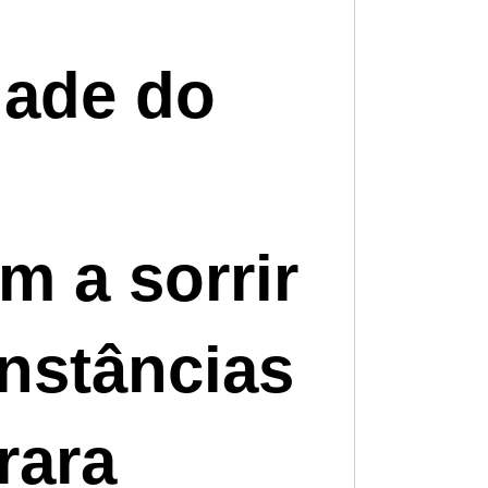
dade do
m a sorrir
unstâncias
rara