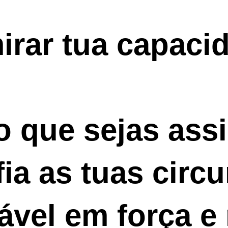
irar tua capaci
 que sejas assi
fia as tuas circ
ável em força e 