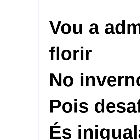
Vou a adm
florir
No inverno
Pois desa
És inigual