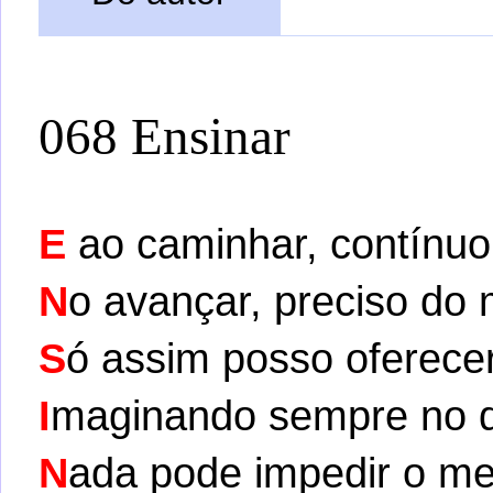
068 Ensinar
E
ao caminhar, contínu
N
o avançar, preciso do
S
ó assim posso oferece
I
maginando sempre no 
N
ada pode impedir o me