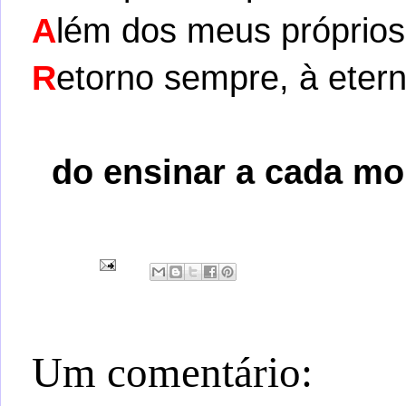
A
lém dos meus próprios 
R
etorno sempre, à eter
do ensinar a cada m
Um comentário: