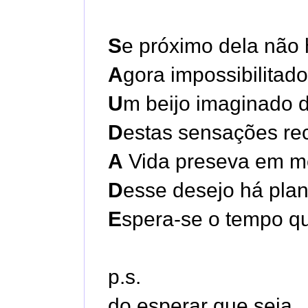
S
e próximo dela não 
A
gora impossibilitad
U
m beijo imaginado 
D
estas sensações re
A
Vida preseva em me
D
esse desejo há plan
E
spera-se o tempo qu
p.s.
do esperar que seja