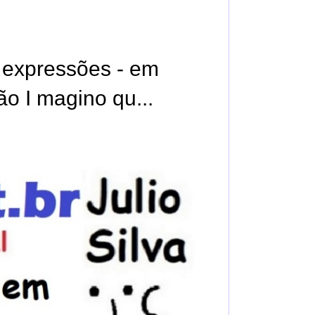
e expressões - em
ão I magino qu...