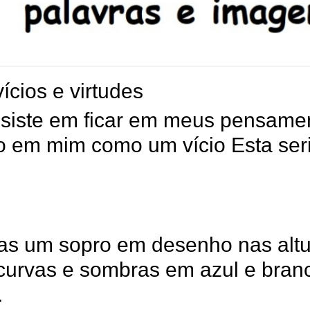
ícios e virtudes
nsiste em ficar em meus pensame
o em mim como um vício Esta seri
as um sopro em desenho nas alt
curvas e sombras em azul e bran
.