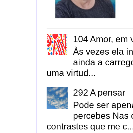
104 Amor, em v
Às vezes ela i
ainda a carreg
uma virtud...
292 A pensar
Pode ser apen
percebes Nas 
contrastes que me c..