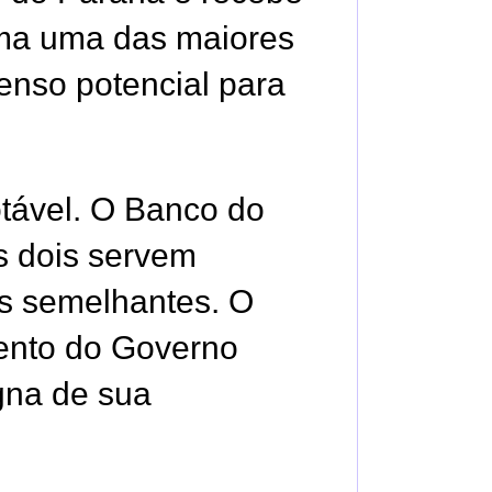
rma uma das maiores
enso potencial para
tável. O Banco do
Os dois servem
es semelhantes. O
mento do Governo
gna de sua