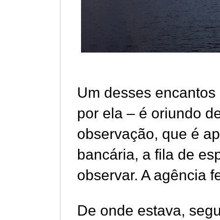
Um desses encantos 
por ela – é oriundo d
observação, que é a
bancária, a fila de e
observar. A agência f
De onde estava, segu