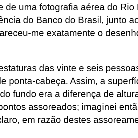
 de uma fotografia aérea do Rio 
cia do Banco do Brasil, junto ao 
 pareceu-me exatamente o desenho
staturas das vinte e seis pessoas
e ponta-cabeça. Assim, a superfí
 do fundo era a diferença de altu
 pontos assoreados; imaginei ent
 claro, em razão destes assoream