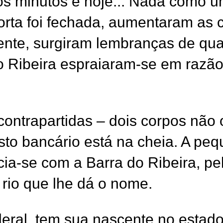
os minutos e hoje... Nada como um
ta foi fechada, aumentaram as 
ente, surgiram lembranças de qu
o Ribeira espraiaram-se em razã
contrapartidas – dois corpos n
sto bancário está na cheia. A pe
cia-se com a Barra do Ribeira, p
rio que lhe dá o nome.
ederal, tem sua nascente no estad