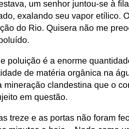
stava, um senhor juntou-se à fila
do, exalando seu vapor etílico. O
ção do Rio. Quisera não me preo
poluído.
e poluição é a enorme quantidad
idade de matéria orgânica na águ
a mineração clandestina que o co
ujeito em questão.
s treze e as portas não foram f