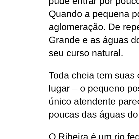
pude entrar por pouc
Quando a pequena por
aglomeração. De rep
Grande e as águas d
seu curso natural.
Toda cheia tem suas 
lugar – o pequeno po
único atendente pare
poucas das águas do 
O Ribeira é um rio f