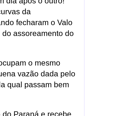
 dia após o outro!
curvas da
ando fecharam o Valo
o do assoreamento do
ão ocupam o mesmo
quena vazão dada pelo
ela qual passam bem
o do Paraná e recebe