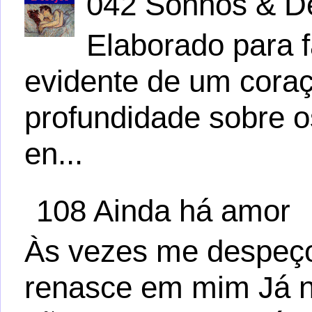
042 Sonhos & D
Elaborado para f
evidente de um cora
profundidade sobre 
en...
108 Ainda há amor
Às vezes me despeço 
renasce em mim Já n