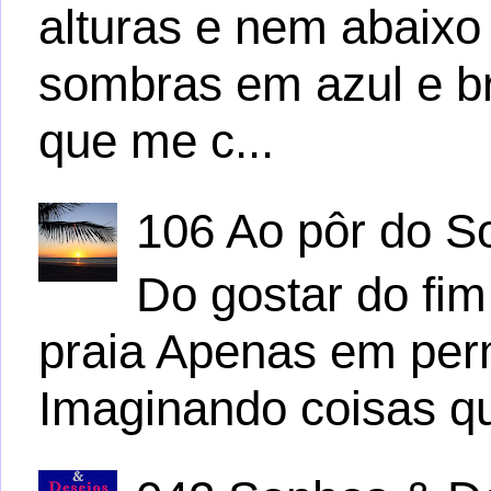
alturas e nem abaix
sombras em azul e b
que me c...
106 Ao pôr do S
Do gostar do fim
praia Apenas em per
Imaginando coisas q