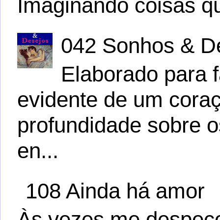
Imaginando coisas q
042 Sonhos & D
Elaborado para f
evidente de um cora
profundidade sobre 
en...
108 Ainda há amor
Às vezes me despeço 