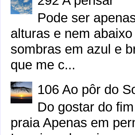
292 A pensar
Pode ser apena
alturas e nem abaix
sombras em azul e b
que me c...
106 Ao pôr do S
Do gostar do fim
praia Apenas em per